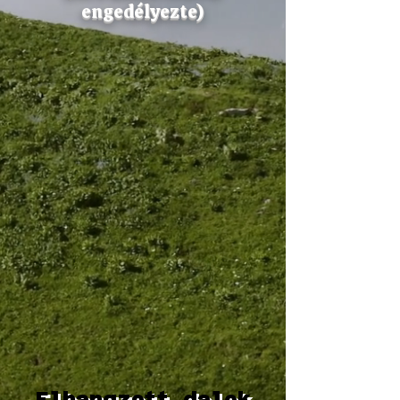
engedélyezte)
Elhangzott dalok