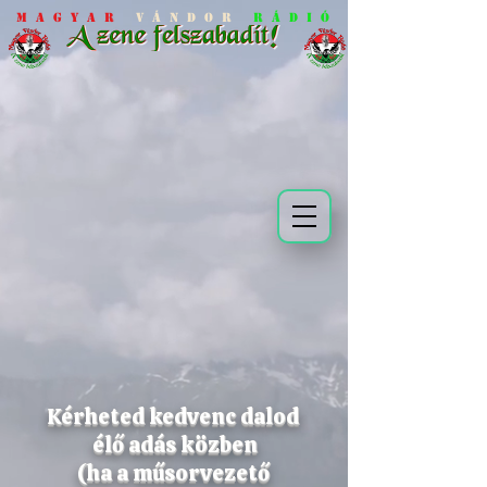
M a g y a r
V á n d o r
R á d i ó
Kérheted kedvenc dalod
élő adás közben
(ha a műsorvezető